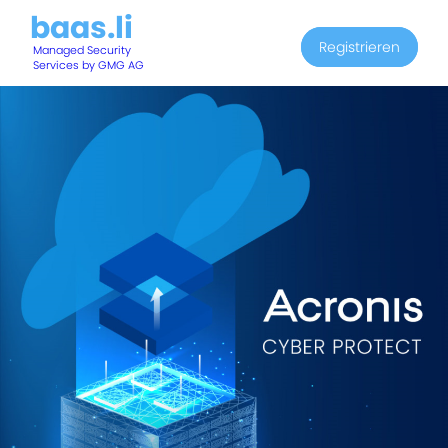
baas.li
Registrieren
Managed Security
Services by GMG AG